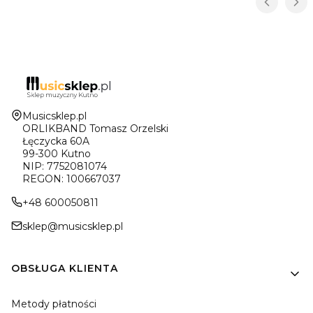
Adres:
Musicsklep.pl
ORLIKBAND Tomasz Orzelski
Łęczycka 60A
99-300 Kutno
NIP: 7752081074
REGON: 100667037
+48 600050811
sklep@musicsklep.pl
Linki w stopce
OBSŁUGA KLIENTA
Metody płatności