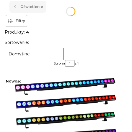
Oświetlenie
Filtry
Produkty:
4
Lista produktów
Sortowanie:
Domyślne
Strona
z 1
Nowość