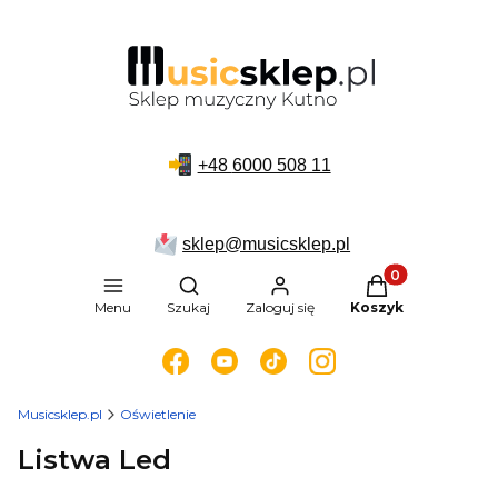
+48
6000 508 11
sklep@musicsklep.pl
Produkty w kosz
Otwórz wyszukiwarkę
Menu
Szukaj
Zaloguj się
Koszyk
Musicsklep.pl
Oświetlenie
Listwa Led