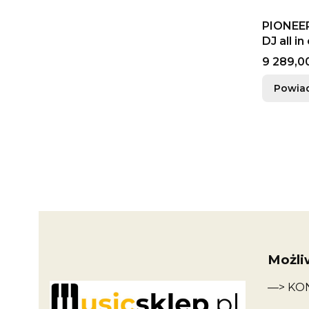
PIONEER
DJ all in
Cena
9 289,00
Powia
Możli
—> KO