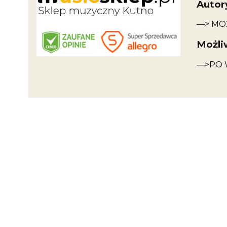
Autor
—> MO
Możli
—>PO 