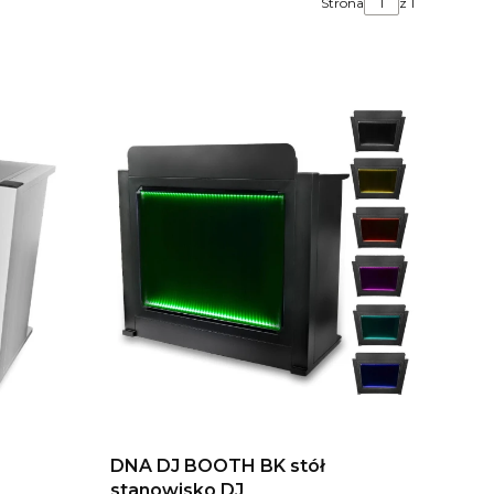
Strona
z 1
DNA DJ BOOTH BK stół
stanowisko DJ