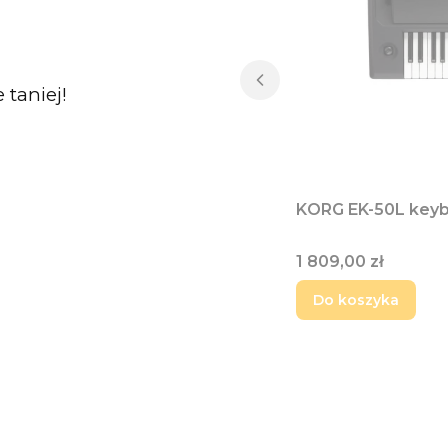
taniej!
KORG EK-50L keyb
Cena
1 809,00 zł
Do koszyka