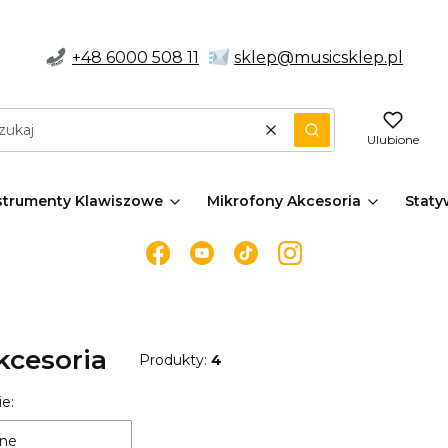
+48
6000 508 11
sklep@musicsklep.pl
Wyczyść
Szukaj
Ulubione
strumenty Klawiszowe
Mikrofony Akcesoria
Staty
kcesoria
Produkty:
4
 produktów
e:
ne