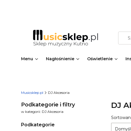
Menu
Nagłośnienie
Oświetlenie
In
Musicsklep.pl
DJ Akcesoria
DJ A
Podkategorie i filtry
w kategorii: DJ Akcesoria
Lista
Sortowani
Podkategorie
Domyśl