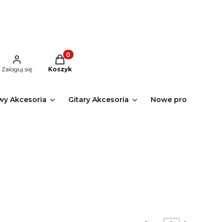
Produkty w koszyku: 0. Zobacz szczegóły
Zaloguj się
Koszyk
wy Akcesoria
Gitary Akcesoria
Nowe produkty