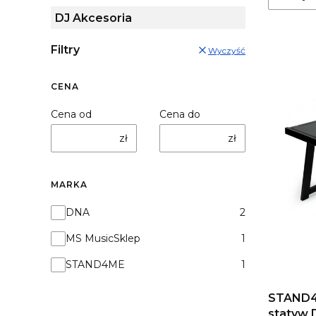
DJ Akcesoria
Filtry
Wyczyść
CENA
Cena od
Cena do
zł
zł
MARKA
Marka
DNA
2
MS MusicSklep
1
STAND4ME
1
STAND4
statyw 