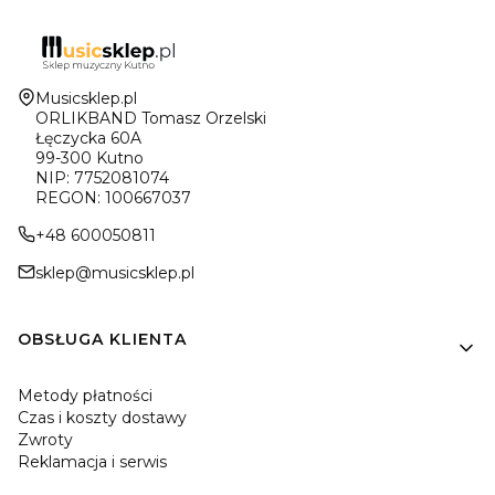
Adres:
Musicsklep.pl
ORLIKBAND Tomasz Orzelski
Łęczycka 60A
99-300 Kutno
NIP: 7752081074
REGON: 100667037
+48 600050811
sklep@musicsklep.pl
Linki w stopce
OBSŁUGA KLIENTA
Metody płatności
Czas i koszty dostawy
Zwroty
Reklamacja i serwis