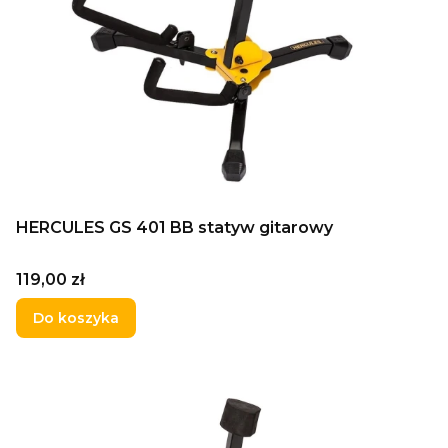
HERCULES GS 401 BB statyw gitarowy
Cena
119,00 zł
Do koszyka