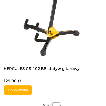
HERCULES GS 402 BB statyw gitarowy
Cena
129,00 zł
Do koszyka
Strona
z 1