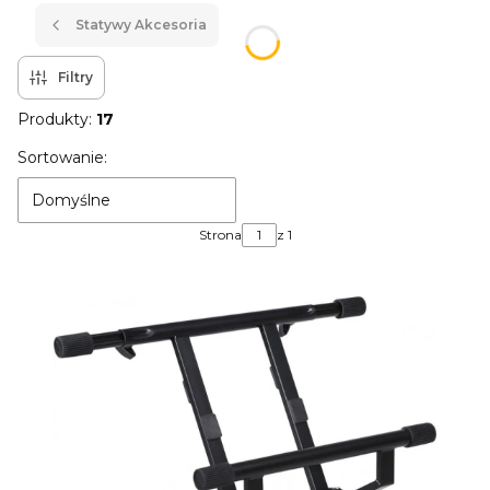
Statywy Akcesoria
Filtry
Produkty:
17
Lista produktów
Sortowanie:
Domyślne
Strona
z 1