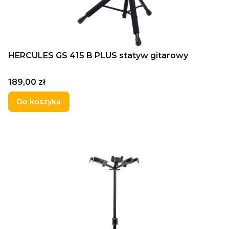
HERCULES GS 415 B PLUS statyw gitarowy
Cena
189,00 zł
Do koszyka