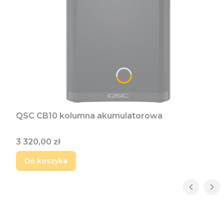
QSC CB10 kolumna akumulatorowa
Cena
3 320,00 zł
Do koszyka