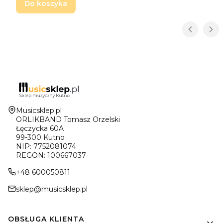
Do koszyka
Adres:
Musicsklep.pl
ORLIKBAND Tomasz Orzelski
Łęczycka 60A
99-300 Kutno
NIP: 7752081074
REGON: 100667037
+48 600050811
sklep@musicsklep.pl
Linki w stopce
OBSŁUGA KLIENTA