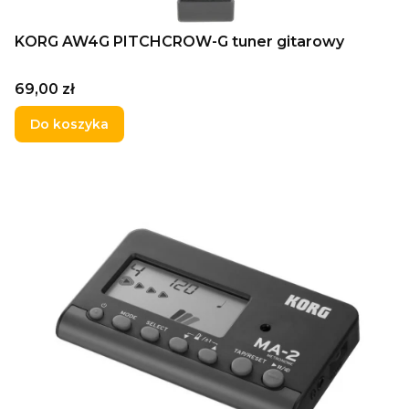
KORG AW4G PITCHCROW-G tuner gitarowy
Cena
69,00 zł
Do koszyka