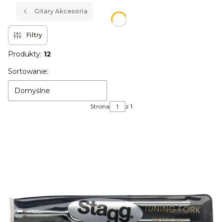
Gitary Akcesoria
Filtry
Produkty:
12
Lista produktów
Sortowanie:
Domyślne
Strona
z 1