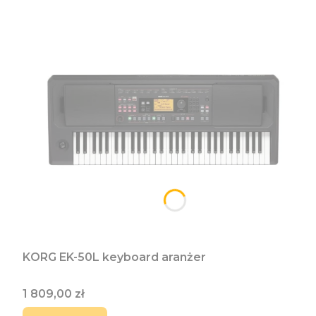
KORG EK-50L keyboard aranżer
Cena
1 809,00 zł