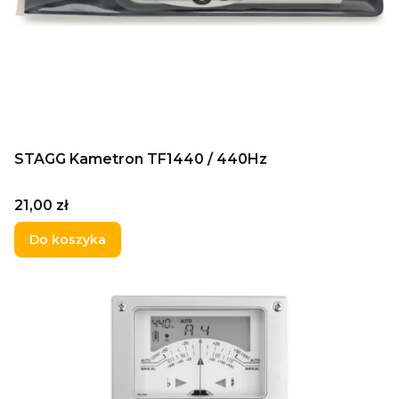
STAGG Kametron TF1440 / 440Hz
Cena
21,00 zł
Do koszyka