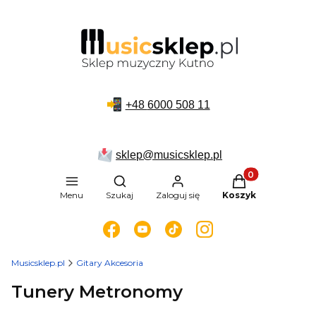
+48
6000 508 11
sklep@musicsklep.pl
Produkty w kosz
Otwórz wyszukiwarkę
Menu
Szukaj
Zaloguj się
Koszyk
Musicsklep.pl
Gitary Akcesoria
Tunery Metronomy