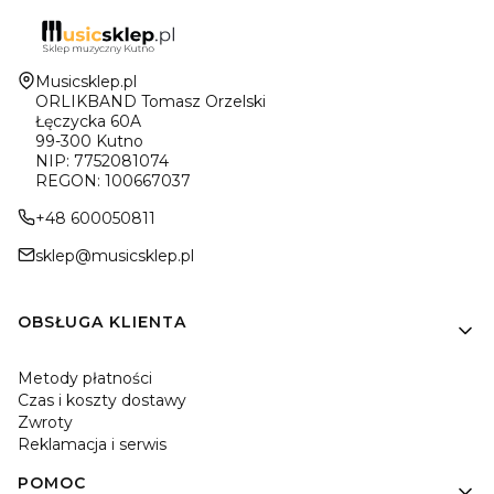
Adres:
Musicsklep.pl
ORLIKBAND Tomasz Orzelski
Łęczycka 60A
99-300 Kutno
NIP: 7752081074
REGON: 100667037
+48 600050811
sklep@musicsklep.pl
Linki w stopce
OBSŁUGA KLIENTA
Metody płatności
Czas i koszty dostawy
Zwroty
Reklamacja i serwis
POMOC