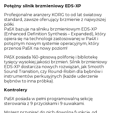
Potężny silnik brzmieniowy EDS-XP
Profesjonalne aranżery KORG to od lat światowy
standard, zawsze oferujący brzmienie z najwyższej
półki.
Pa5X bazuje na silniku brzmieniowym EDS-XP
(Enhanced Definition Synthesis – Expanded), który
opiera się na technologii zastosowanej w Pa4X i
potężnym nowym systemie operacyjnym, który
przenosi Pa5X na nowy poziom!
PA5X posiada 160-głosową polifonię i bibliotekę
tysięcy wysokiej jakości brzmień. Silnik brzmieniowy
EDS-XP dostarcza nowych rozwiązań, jak Smooth
Sound Transition, czy Round-Robin dla bębnów i
instrumentów perkusyjnych (każde uderzenie
bębnów to inna próbka).
Kontrolery
Pa5X posiada w pełni programowalną sekcję
sterowania z 9 przyciskami i 9 suwakami.
Możesz przypisać do nich dowolną funkcję, od