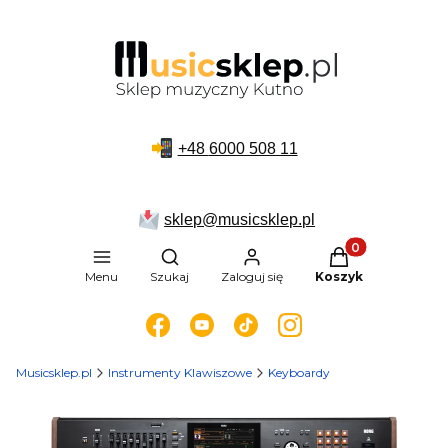
+48
6000 508 11
sklep@musicsklep.pl
Produkty w kosz
Otwórz wyszukiwarkę
Menu
Szukaj
Zaloguj się
Koszyk
Musicsklep.pl
Instrumenty Klawiszowe
Keyboardy