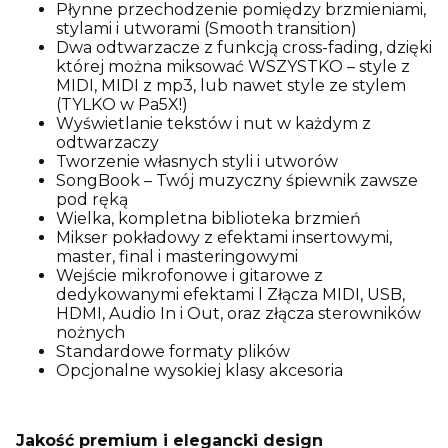
Płynne przechodzenie pomiędzy brzmieniami,
stylami i utworami (Smooth transition)
Dwa odtwarzacze z funkcją cross-fading, dzięki
której można miksować WSZYSTKO – style z
MIDI, MIDI z mp3, lub nawet style ze stylem
(TYLKO w Pa5X!)
Wyświetlanie tekstów i nut w każdym z
odtwarzaczy
Tworzenie własnych styli i utworów
SongBook – Twój muzyczny śpiewnik zawsze
pod ręką
Wielka, kompletna biblioteka brzmień
Mikser pokładowy z efektami insertowymi,
master, final i masteringowymi
Wejście mikrofonowe i gitarowe z
dedykowanymi efektami l Złącza MIDI, USB,
HDMI, Audio In i Out, oraz złącza sterowników
nożnych
Standardowe formaty plików
Opcjonalne wysokiej klasy akcesoria
Jakość premium i elegancki design