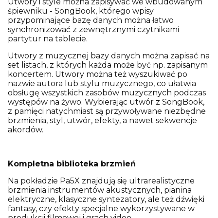
Utwory i style można zapisywać we wbudowanym
śpiewniku - SongBook, którego wpisy
przypominające bazę danych można łatwo
synchronizować z zewnętrznymi czytnikami
partytur na tablecie.
Utwory z muzycznej bazy danych można zapisać na
set listach, z których każda może być np. zapisanym
koncertem. Utwory można też wyszukiwać po
nazwie autora lub stylu muzycznego, co ułatwia
obsługę wszystkich zasobów muzycznych podczas
występów na żywo. Wybierając utwór z SongBook,
z pamięci natychmiast są przywoływane niezbędne
brzmienia, styl, utwór, efekty, a nawet sekwencje
akordów.
Kompletna biblioteka brzmień
Na pokładzie Pa5X znajdują się ultrarealistyczne
brzmienia instrumentów akustycznych, pianina
elektryczne, klasyczne syntezatory, ale też dźwięki
fantasy, czy efekty specjalne wykorzystywane w
produkcji filmowej i grach video.