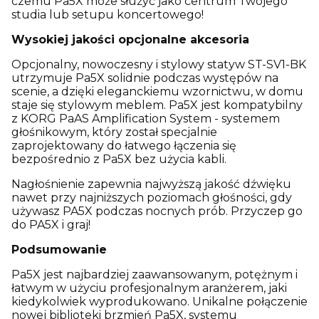
czemu Pa5X może służyć jako centrum Twojego
studia lub setupu koncertowego!
Wysokiej jakości opcjonalne akcesoria
Opcjonalny, nowoczesny i stylowy statyw ST-SV1-BK
utrzymuje Pa5X solidnie podczas występów na
scenie, a dzięki eleganckiemu wzornictwu, w domu
staje się stylowym meblem. Pa5X jest kompatybilny
z KORG PaAS Amplification System - systemem
głośnikowym, który został specjalnie
zaprojektowany do łatwego łączenia się
bezpośrednio z Pa5X bez użycia kabli.
Nagłośnienie zapewnia najwyższą jakość dźwięku
nawet przy najniższych poziomach głośności, gdy
używasz PA5X podczas nocnych prób. Przyczep go
do PA5X i graj!
Podsumowanie
Pa5X jest najbardziej zaawansowanym, potężnym i
łatwym w użyciu profesjonalnym aranżerem, jaki
kiedykolwiek wyprodukowano. Unikalne połączenie
nowej biblioteki brzmień Pa5X, systemu