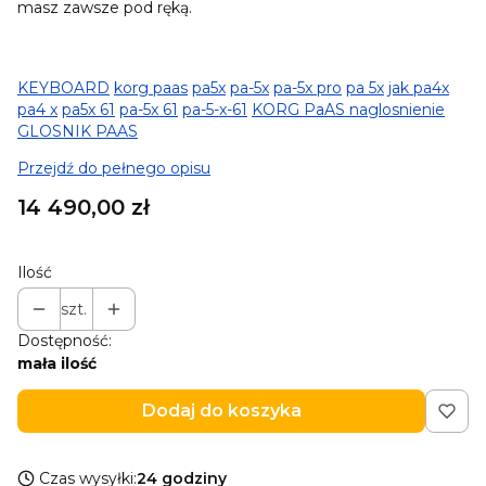
masz zawsze pod ręką.
KEYBOARD
korg paas
pa5x
pa-5x
pa-5x pro
pa 5x
jak pa4x
pa4 x
pa5x 61
pa-5x 61
pa-5-x-61
KORG PaAS naglosnienie
GLOSNIK PAAS
Przejdź do pełnego opisu
Cena
14 490,00 zł
Ilość
szt.
Dostępność:
mała ilość
Dodaj do koszyka
Czas wysyłki:
24 godziny