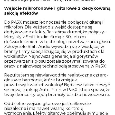
Wejście mikrofonowe i gitarowe z dedykowaną
sekcją efektów
Do PA5X możesz jednocześnie podłączyć gitarę i
mikrofon. Dla każdego z wejść dostępne są
dedykowane efekty. Jesteśmy dumni, że połączy-
liśmy siły z Shift Audio, firmą z 30-letnim
doświadczeniem w technologii przetwarzania głosu.
Założyciele Shift Audio wywodzą się z wiodącej w
branży firmy specjalizującej się w produktach dla
wokalistów. Najnowsza generacja algorytmów
przetwarzania głosu została zoptymalizowana do
pracy z najnowszą technologią stosowaną w Pa5X.
Rezultatem są niewiarygodnie realistyczne cztero-
głosowe harmonie, które brzmią jak
prawdziwy kwartet wokalny! Będziesz także cieszyć
się nową funkcją Auto Pitch w Pa5X, która sprawi, że
twoje koncerty będą brzmiały bardzo nowocześnie.
Oddzielne wejście gitarowe jest całkowicie
niezależne i ma nawet własną kontrolę
wzmocnienia. Efekty gitarowe obejmują symulację