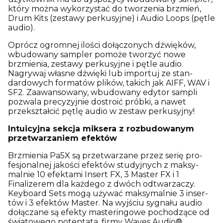
który można wykorzystać do tworzenia brzmień,
Drum Kits (zestawy perkusyjne) i Audio Loops (pętle
audio).
Oprócz ogromnej ilości dołączonych dźwięków,
wbudowany sampler pomoże tworzyć nowe
brzmienia, zestawy perkusyjne i pętle audio.
Nagrywaj własne dźwięki lub importuj ze stan-
dardowych formatów plików, takich jak AIFF, WAV i
SF2. Zaawansowany, wbudowany edytor sampli
pozwala precyzyjnie dostroić próbki, a nawet
przekształcić pętlę audio w zestaw perkusyjny!
Intuicyjna sekcja miksera z rozbudowanym
przetwarzaniem efektów
Brzmienia Pa5X są przetwarzane przez serię pro-
fesjonalnej jakości efektów studyjnych z maksy-
malnie 10 efektami Insert FX, 3 Master FX i 1
Finalizerem dla każdego z dwóch odtwarzaczy.
Keyboard Sets mogą używać maksymalnie 3 inser-
tów i 3 efektów Master. Na wyjściu sygnału audio
dołączane są efekty masteringowe pochodzące od
światowego potentata, firmy Waves Audio®.