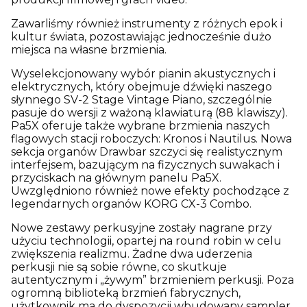
Zawarliśmy również instrumenty z różnych epok i
kultur świata, pozostawiając jednocześnie dużo
miejsca na własne brzmienia.
Wyselekcjonowany wybór pianin akustycznych i
elektrycznych, który obejmuje dźwięki naszego
słynnego SV-2 Stage Vintage Piano, szczególnie
pasuje do wersji z ważoną klawiaturą (88 klawiszy).
Pa5X oferuje także wybrane brzmienia naszych
flagowych stacji roboczych: Kronos i Nautilus. Nowa
sekcja organów Drawbar szczyci się realistycznym
interfejsem, bazującym na fizycznych suwakach i
przyciskach na głównym panelu Pa5X.
Uwzględniono również nowe efekty pochodzące z
legendarnych organów KORG CX-3 Combo.
Nowe zestawy perkusyjne zostały nagrane przy
użyciu technologii, opartej na round robin w celu
zwiększenia realizmu. Żadne dwa uderzenia
perkusji nie są sobie równe, co skutkuje
autentycznym i „żywym” brzmieniem perkusji. Poza
ogromną biblioteką brzmień fabrycznych,
użytkownik ma do dyspozycji wbudowany sampler,