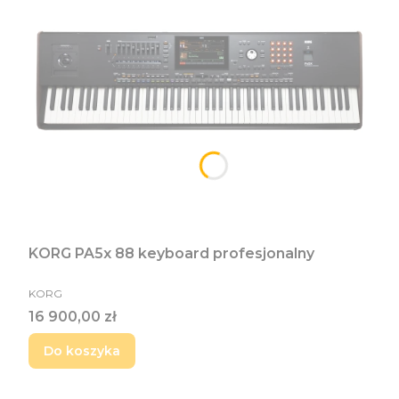
KORG PA5x 88 keyboard profesjonalny
PRODUCENT
KORG
Cena
16 900,00 zł
Do koszyka