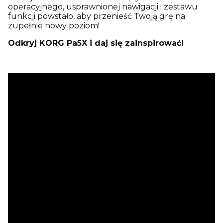
operacyjnego, usprawnionej nawigacji i zestawu
funkcji powstało, aby przenieść Twoją grę na
zupełnie nowy poziom!
Odkryj KORG Pa5X i daj się zainspirować!