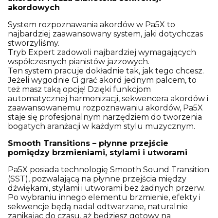
akordowych
System rozpoznawania akordów w Pa5X to
najbardziej zaawansowany system, jaki dotychczas
stworzyliśmy.
Tryb Expert zadowoli najbardziej wymagających
współczesnych pianistów jazzowych.
Ten system pracuje dokładnie tak, jak tego chcesz.
Jeżeli wygodnie Ci grać akord jednym palcem, to
też masz taką opcję! Dzięki funkcjom
automatycznej harmonizacji, sekwencera akordów i
zaawansowanemu rozpoznawaniu akordów, Pa5X
staje się profesjonalnym narzędziem do tworzenia
bogatych aranżacji w każdym stylu muzycznym.
Smooth Transitions – płynne przejście
pomiędzy brzmieniami, stylami i utworami
Pa5X posiada technologię Smooth Sound Transition
(SST), pozwalającą na płynne przejścia między
dźwiękami, stylami i utworami bez żadnych przerw.
Po wybraniu innego elementu brzmienie, efekty i
sekwencje będą nadal odtwarzane, naturalnie
zanikając do czasu, aż będziesz gotowy na