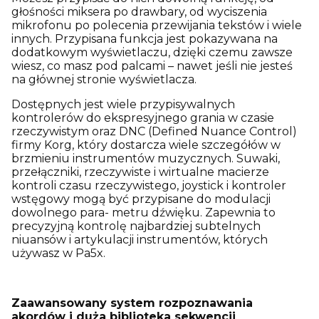
głośności miksera po drawbary, od wyciszenia
mikrofonu po polecenia przewijania tekstów i wiele
innych. Przypisana funkcja jest pokazywana na
dodatkowym wyświetlaczu, dzięki czemu zawsze
wiesz, co masz pod palcami – nawet jeśli nie jesteś
na głównej stronie wyświetlacza.
Dostępnych jest wiele przypisywalnych
kontrolerów do ekspresyjnego grania w czasie
rzeczywistym oraz DNC (Defined Nuance Control)
firmy Korg, który dostarcza wiele szczegółów w
brzmieniu instrumentów muzycznych. Suwaki,
przełączniki, rzeczywiste i wirtualne macierze
kontroli czasu rzeczywistego, joystick i kontroler
wstęgowy mogą być przypisane do modulacji
dowolnego para- metru dźwięku. Zapewnia to
precyzyjną kontrolę najbardziej subtelnych
niuansów i artykulacji instrumentów, których
używasz w Pa5x.
Zaawansowany system rozpoznawania
akordów i duża biblioteka sekwencji