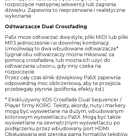
rozpoczęcie następnej sekwencji lub zagrania
dźwięku. Zapewnia to nieprzerwane i realistyczne
wykonanie.
Odtwarzacze Dual Crossfading
Pa5x może odtwarzać dwa style, pliki MIDI lub pliki
MP3 jednocześnie i w dowolnej kombinacji.
Umożliwiają to dwa wbudowane odtwarzacze*.
Sygnał obu odtwarzaczy można miksować za
pomocą crossfadera, lub można ich użyć do
odtwarzania utworu, gdy inny czeka na
rozpoczęcie.
Przez cały czas silnik dźwiękowy Pa5X zapewnia
odpowiednią moc obliczeniową, aby te przejścia
przebiegały płynnie (polifonia, efekty itd.).
* Ekskluzywny XDS Crossfade Dual Sequencer /
Player firmy KORG. Teksty, akordy, nuty i markery
mogą być wyświetlane na dużym, wbudowanym
kolorowym wyświetlaczu Pa5X. Mogą być także
wyświetlane na zewnętrznym wyświetlaczu po
podłączeniu przez wbudowany port HDMI.
Obsługiwana jest szeroka gama formatów tekstów,