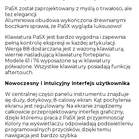
Pa5X został zaprojektowany z myślą o trwałości, ale
też elegancji.
Aluminiowa obudowa wykończona drewnianymi
boczkami sprawia, że Pa5X wygląda luksusowo!
Klawiatura Pa5X jest bardzo wygodna i zapewnia
pełną kontrolę ekspresji w każdej artykulacji.
Wersja 88 dostarczana jest z ważoną klawiaturą,
wiernie naśladującą klawiaturę fortepianu.
Modele 61 i 76 wyposażone są w klawiatury
półważone. Wszystkie klawiatury posiadają funkcję
aftertouch.
Nowoczesny i intuicyjny interfejs użytkownika
W centralnej części panelu instrumentu znajduje
się duży, dotykowy, 8-calowy ekran. Kąt pochylenia
ekranu jest regulowany. Na ekranie znajdziemy
całkowicie przeprojektowany interfejs graficzny,
dzięki któremu praca z Pa5X jest przyjemnością!
Kolory na wyświetlaczu odpowiadają podświetleniu
programowalnych przycisków, dzięki temu
nawigacja jest bardzo szybka.