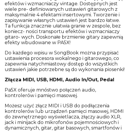
efektów i wzmacniaczy vintage. Dostępnych jest
wiele pre- definiowanych ustawień gitarowych z
maksymalnie 4 efektami insertowymi. Tworzenie i
zapisywanie własnych ustawień jest bardzo łatwe.
Ta funkcja znacznie ułatwia granie w zespole, bez
koniecz- ności transportu efektów i wzmacniaczy
gitaro- wych. Doskonałe brzmienie gitary zapewnią
efekty wbudowane w PA5X!
Do każdego wpisu w SongBook można przypisać
ustawienia procesora wokalnego i gitarowego, co
zapewnia natychmiastowy dostęp do wszystkich
ustawień jakie potrzebne są do wykonania piosenki!
Złącza MIDI, USB, HDMI, Audio In/Out, Pedal
Pa5X oferuje mnóstwo połączeń audio,
kontrolerów i pamięci masowej.
Możesz użyć złącz MIDI i USB do podłączenia
kontrolerów lub urządzeń pamięci masowej, HDMI
do zewnętrznego wyświetlacza, złączy audio XLR,
jack i minijack do mikrofonów pojemnościowych i
dynamicznych, gitar, gitar basowych, smartfonów i